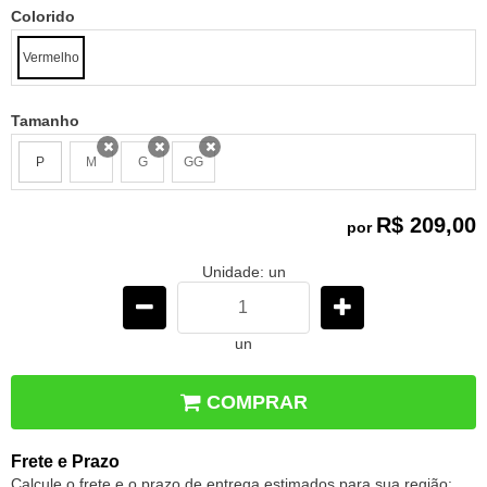
Colorido
Vermelho
Tamanho
P
M
G
GG
x
x
x
R$ 209,00
por
Unidade: un
un
COMPRAR
Frete e Prazo
Calcule o frete e o prazo de entrega estimados para sua região: