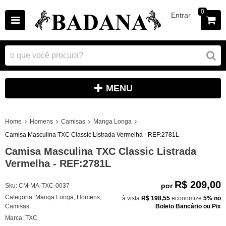
0
Entrar
MENU
Home
Homens
Camisas
Manga Longa
Camisa Masculina TXC Classic Listrada Vermelha - REF:2781L
Camisa Masculina TXC Classic Listrada
Vermelha - REF:2781L
R$ 209,00
por
Sku:
CM-MA-TXC-0037
Categoria:
Manga Longa
,
Homens
,
à vista
R$ 198,55
economize
5%
no
Camisas
Boleto Bancário ou Pix
Marca:
TXC