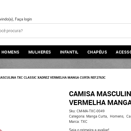
vindo(a),
Faça login
HOMENS
MULHERES
INFANTIL
CHAPÉUS
ACESS
ASCULINA TXC CLASSIC XADREZ VERMELHA MANGA CURTA REF.2763C
CAMISA MASCULIN
VERMELHA MANGA 
Sku:
CM-MA-TXC-0049
Categoria:
Manga Curta
Homens
Ca
Marca:
TXC
Seja o primeira a avaliar!