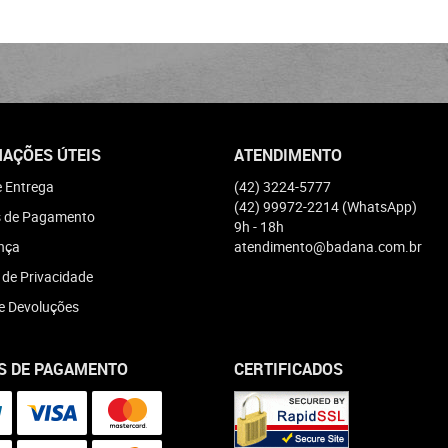
AÇÕES ÚTEIS
ATENDIMENTO
e Entrega
(42)
3224-5777
(42)
99972-2214
(WhatsApp)
 de Pagamento
9h - 18h
nça
atendimento@badana.com.br
a de Privacidade
e Devoluções
S DE PAGAMENTO
CERTIFICADOS