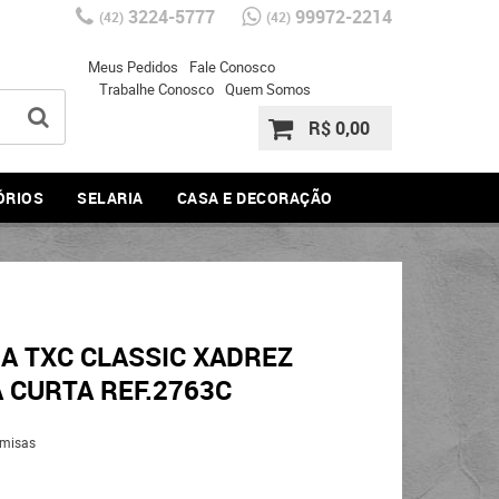
3224-5777
99972-2214
(42)
(42)
Meus Pedidos
Fale Conosco
Trabalhe Conosco
Quem Somos
R$ 0,00
ÓRIOS
SELARIA
CASA E DECORAÇÃO
A TXC CLASSIC XADREZ
CURTA REF.2763C
misas