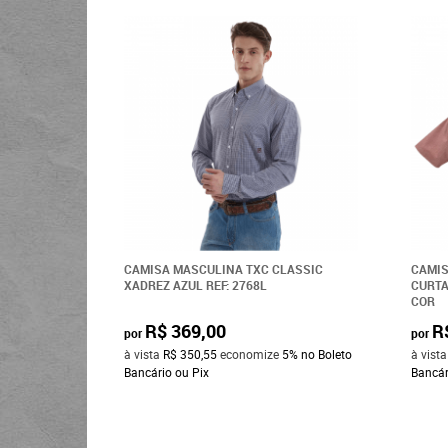
CAMISA MASCULINA TXC CLASSIC
CAMIS
XADREZ AZUL REF: 2768L
CURTA
COR
R$ 369,00
R
por
por
à vista
R$ 350,55
economize
5%
no Boleto
à vist
Bancário ou Pix
Bancár