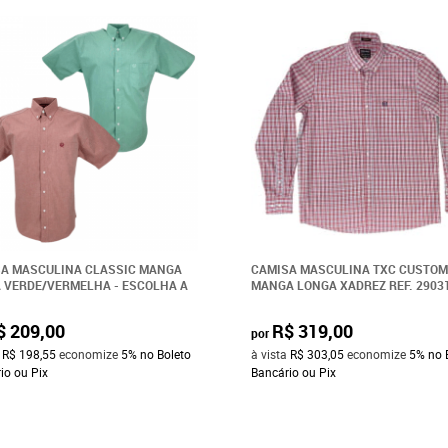
A MASCULINA CLASSIC MANGA
CAMISA MASCULINA TXC CUSTOM
 VERDE/VERMELHA - ESCOLHA A
MANGA LONGA XADREZ REF. 2903
$ 209,00
R$ 319,00
por
a
R$ 198,55
economize
5%
no Boleto
à vista
R$ 303,05
economize
5%
no 
io ou Pix
Bancário ou Pix