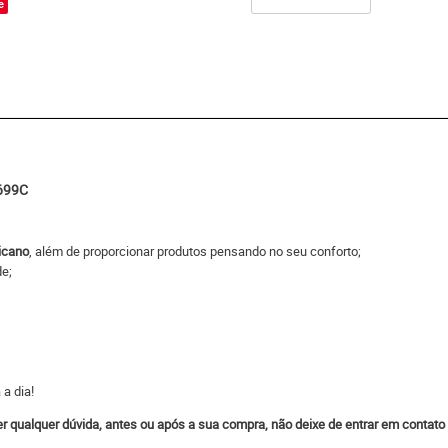
e
2699C
icano
, além de proporcionar produtos pensando no seu conforto;
de;
 a dia!
ver qualquer dúvida, antes ou após a sua compra, não deixe de entrar em contat