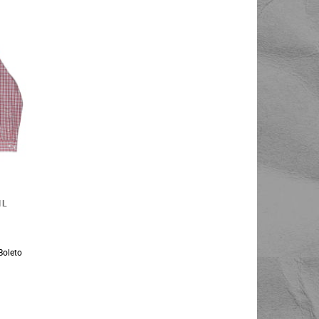
1L
Boleto