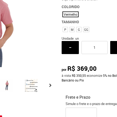
COLORIDO
Vermelho
TAMANHO
P
M
G
GG
Unidade: un
R$ 369,00
por
à vista
R$ 350,55
economize
5%
no Bol
Bancário ou Pix
Frete e Prazo
Simule o frete e o prazo de entreg
o