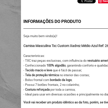
Sav
INFORMAÇÕES DO PRODUTO
Seja muito bem vindo(a)!
Camisa Masculina Txc Custom Xadrez Médio Azul Ref: 
Características:
- TXC traz peças exclusivas, com influência do
vestuário amer
- Confeccionado
100% algodão
, garantindo conforto e qualida
-
Tecido macio e leve
que é fácil de passar;
-
Tela de proteção térmica
no interior das costas;
- Bolso frontal com
bordado da logo
;
- Possui 7 botões frontais, 2 no colarinho;
-
Costura reforçada
por toda a camisa;
- Ideal para usar em diversas ocasiões e principalmente no dia
Você vai receber um produto idêntico ao da foto, porém, se ti