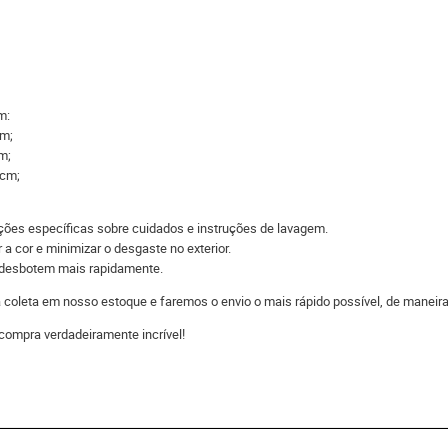
m:
cm;
m;
7cm;
ações específicas sobre cuidados e instruções de lavagem.
 a cor e minimizar o desgaste no exterior.
s desbotem mais rapidamente.
 a coleta em nosso estoque e faremos o envio o mais rápido possível, de man
compra verdadeiramente incrível!