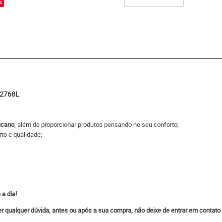
e
 2768L
icano
, além de proporcionar produtos pensando no seu conforto;
rto e qualidade;
 a dia!
ver qualquer dúvida, antes ou após a sua compra, não deixe de entrar em contat