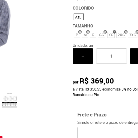
COLORIDO
Azul
TAMANHO
P
M
G
GG
XG
2XG
3XG
Unidade: un
R$ 369,00
por
à vista
R$ 350,55
economize
5%
no Bol
Bancário ou Pix
Frete e Prazo
Simule o frete e o prazo de entreg
o