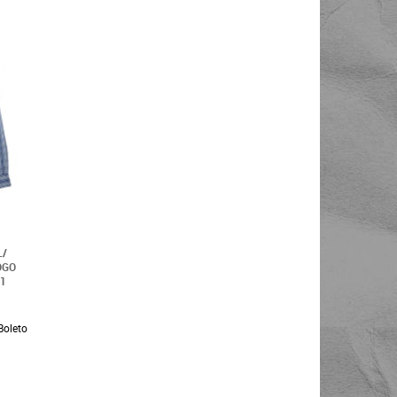
L/
OGO
1
Boleto