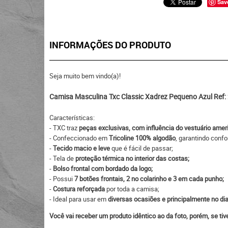
Sav
INFORMAÇÕES DO PRODUTO
Seja muito bem vindo(a)!
Camisa Masculina Txc Classic Xadrez Pequeno Azul Ref:
Características:
- TXC traz
peças exclusivas, com influência do vestuário amer
- Confeccionado em
Tricoline 100% algodão
, garantindo confo
-
Tecido macio e leve
que é fácil de passar;
- Tela de
proteção térmica no interior das costas;
-
Bolso frontal com bordado da logo;
- Possui
7 botões frontais, 2 no colarinho e 3 em cada punho;
-
Costura reforçada
por toda a camisa;
- Ideal para usar em
diversas ocasiões e principalmente no dia
Você vai receber um produto idêntico ao da foto, porém, se ti