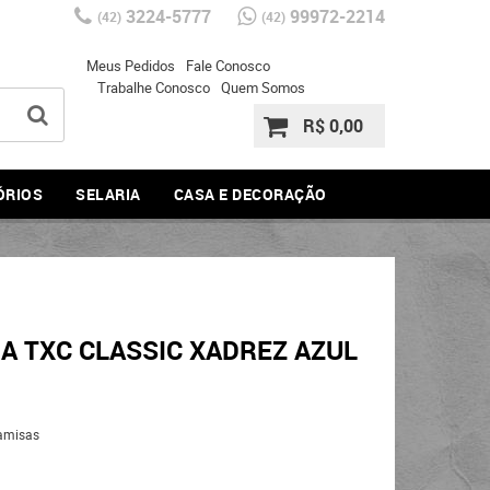
3224-5777
99972-2214
(42)
(42)
Meus Pedidos
Fale Conosco
Trabalhe Conosco
Quem Somos
R$ 0,00
ÓRIOS
SELARIA
CASA E DECORAÇÃO
A TXC CLASSIC XADREZ AZUL
amisas