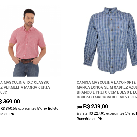
A MASCULINA TXC CLASSIC
CAMISA MASCULINA LAÇO FORTE
EZ VERMELHA MANGA CURTA
MANGA LONGA SLIM XADREZ AZU
763C
BRANCO E PRETO COM BOLSO E L
BORDADO MARROM REF: MLSX 316
$ 369,00
R$ 239,00
por
a
R$ 350,55
economize
5%
no Boleto
à vista
R$ 227,05
economize
5%
no 
io ou Pix
Bancário ou Pix