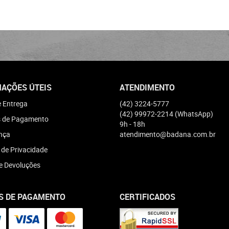
AÇÕES ÚTEIS
ATENDIMENTO
e Entrega
(42)
3224-5777
(42)
99972-2214
(WhatsApp)
 de Pagamento
9h - 18h
nça
atendimento@badana.com.br
a de Privacidade
e Devoluções
S DE PAGAMENTO
CERTIFICADOS