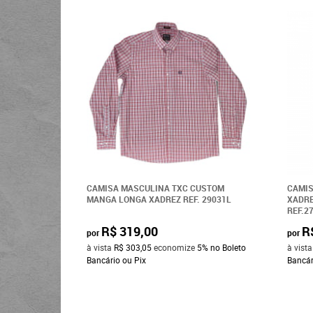
CAMISA MASCULINA TXC CUSTOM
CAMIS
MANGA LONGA XADREZ REF. 29031L
XADR
REF.2
R$ 319,00
R
por
por
à vista
R$ 303,05
economize
5%
no Boleto
à vist
Bancário ou Pix
Bancár