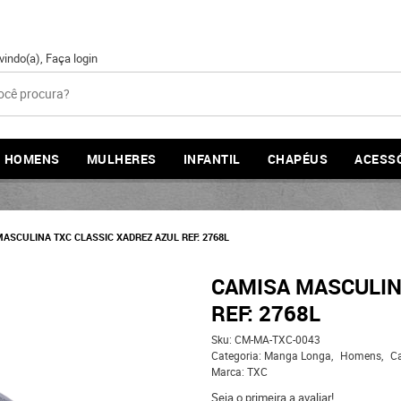
vindo(a),
Faça login
HOMENS
MULHERES
INFANTIL
CHAPÉUS
ACESS
ASCULINA TXC CLASSIC XADREZ AZUL REF: 2768L
CAMISA MASCULIN
REF: 2768L
Sku:
CM-MA-TXC-0043
Categoria:
Manga Longa
Homens
C
Marca:
TXC
Seja o primeira a avaliar!