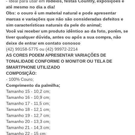
- Ideal para usar em
rodeios, festas Country, exposições e
até mesmo no dia a dia!
Obs: o couro é um material natural e pode apresentar
marcas e variações que não são consideradas defeitos e
sim características naturais da pele do animal;
Você vai receber um produto idêntico ao da foto, porém, se
tiver qualquer dúvida, antes ou após a sua compra, não
deixe de entrar em contato conosco
(42) 99158-5775
ou
(42) 99972-2214
AS CORES PODEM APRESENTAR VARIAÇÕES DE
TONALIDADE CONFORME O MONITOR OU TELA DE
SMARTPHONE UTILIZADO
COMPOSIÇÃO:
- 100% Couro;
Comprimento da palmilha;
Tamanho 15 - 10,2 cm;
Tamanho 16 - 10,9 cm;
Tamanho 17 - 11,5 cm;
Tamanho 18 - 12,1 cm;
Tamanho 19 - 12,7 cm;
Tamanho 20 - 13,3 cm;
Tamanho 21 - 14,3 cm;
Tamanho 22 - 15 cm;