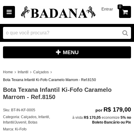
0
Entrar
MENU
Home
Infantil
Calçados
Bota Texana Infantil Ki-Fofo Caramelo Marrom - Ref.8150
Bota Texana Infantil Ki-Fofo Caramelo
Marrom - Ref.8150
R$ 179,00
por
Sku:
BT-IN-KF-0005
Categoria:
Calçados
,
Infantil
,
à vista
R$ 170,05
economize
5%
no
Infantil/Juvenil
,
Botas
Boleto Bancário ou Pix
Marca:
Ki-Fofo