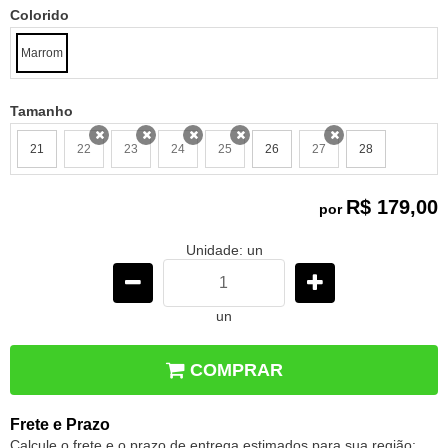
Colorido
Marrom
Tamanho
21
22
23
24
25
26
27
28
x
x
x
x
x
R$ 179,00
por
Unidade: un
un
COMPRAR
Frete e Prazo
Calcule o frete e o prazo de entrega estimados para sua região: