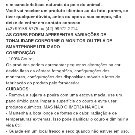
sim características naturais da pele do animal;
Você vai receber um produto idêntico ao da foto, porém, se
tiver qualquer dúvida, antes ou após a sua compra, não
deixe de entrar em contato conosco
(42) 99158-5775
ou
(42) 99972-2214
AS CORES PODEM APRESENTAR VARIAÇÕES DE
TONALIDADE CONFORME O MONITOR OU TELA DE
SMARTPHONE UTILIZADO
COMPOSIÇÃO:
- 100% Couro;
Os produtos podem apresentar pequenas alterações na cor
devido flash da câmera fotográfica, configurações dos
monitores, configurações dos dispositivos móveis e lotes de
fabricação do produto pelo fornecedor.
CUIDADOS:
- Remova a sujeira e poeira com uma escova macia, use um
pano úmido para limpar a superfície do couro e evite usar
produtos químicos, MAS NÃO O IMERJA NA ÁGUA;
- Mantenha a bota longe de fontes de calor, radiação e de
temperaturas extremas. Isso pode danificar o couro e diminuir a
vida útil;
- Guarde em um local fresco e seco quando não estiver em uso,