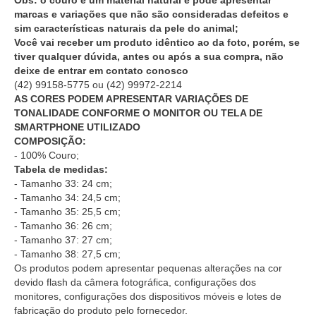
Obs: o couro é um material natural e pode apresentar
marcas e variações que não são consideradas defeitos e
sim características naturais da pele do animal;
Você vai receber um produto idêntico ao da foto, porém, se
tiver qualquer dúvida, antes ou após a sua compra, não
deixe de entrar em contato conosco
(42) 99158-5775
ou
(42) 99972-2214
AS CORES PODEM APRESENTAR VARIAÇÕES DE
TONALIDADE CONFORME O MONITOR OU TELA DE
SMARTPHONE UTILIZADO
COMPOSIÇÃO:
- 100% Couro;
Tabela de medidas:
- Tamanho 33: 24 cm;
- Tamanho 34: 24,5 cm;
- Tamanho 35: 25,5 cm;
- Tamanho 36: 26 cm;
- Tamanho 37: 27 cm;
- Tamanho 38: 27,5 cm;
Os produtos podem apresentar pequenas alterações na cor
devido flash da câmera fotográfica, configurações dos
monitores, configurações dos dispositivos móveis e lotes de
fabricação do produto pelo fornecedor.