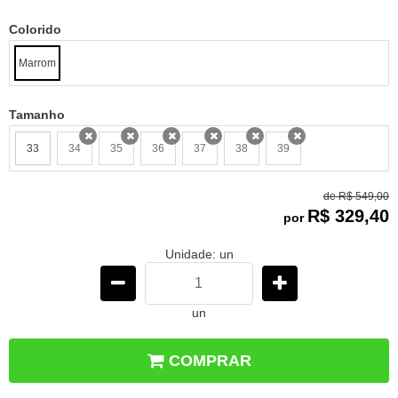
Colorido
Marrom
Tamanho
33
34
35
36
37
38
39
x
x
x
x
x
x
de
R$ 549,00
R$ 329,40
por
Unidade: un
un
COMPRAR