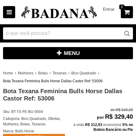
0
Entrar
MENU
Home
Mulheres
Botas
Texanas
Bico Quadrado
Bota Texana Feminina Bulls Horse Dallas Castor Ref: 53006
Bota Texana Feminina Bulls Horse Dallas
Castor Ref: 53006
de
R$ 549,00
Sku:
BT-TX-FE-BU-0004
R$ 329,40
por
Categoria:
Bico Quadrado
,
Ofertas
,
Mulheres
,
Botas
,
Texanas
à vista
R$ 312,93
economize
5%
no
Boleto Bancário ou Pix
Marca:
Bulls Horse