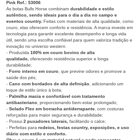
Pink Ref.: 53006
As botas Bulls Horse combinam
durabilidade e estilo
autêntico, sendo ideais para o dia a dia no campo e
eventos country.
Feitas com materiais de alta qualidade, como
couro, elas oferecem conforto e resistência. A marca investe em
tecnologia para garantir excelente desempenho e longa vida
útil, sendo uma escolha confiável para quem valoriza tradição e
inovação no universo western.
- Produzida
100% em couro bovino de alta
qualidade,
oferecendo resistência superior e longa
durabilidade;
-
Forro interno em couro
, que previne odores e promove a
saúde dos pés;
-
Cano com bordados de alta definição
, adicionando um
toque de estilo único à bota;
-
Palmilha macia e confortável com tratamento
antibacteriano
, proporcionando bem-estar prolongado;
-
Solado Flex em borracha antiderrapante
, com costuras
reforçadas para maior segurança e durabilidade;
- Possui
2 puxadores laterais,
facilitando o calce;
- Perfeitas para
rodeios, festas country, exposições, e uso
diário com estilo e conforto.