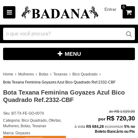
0
Entrar
MENU
Home
Mulheres
Botas
Texanas
Bico Quadrado
Bota Texana Feminina Goyazes Azul Bico Quadrado Ref.2332-CBF
Bota Texana Feminina Goyazes Azul Bico
Quadrado Ref.2332-CBF
de
R$ 1.029,00
Sku:
BT-TX-FE-GO-0070
R$ 720,30
por
Categoria:
Bico Quadrado
,
Ofertas
,
Mulheres
,
Botas
,
Texanas
à vista
R$ 684,28
economize
5%
no
Boleto Bancário ou Pix
Marca:
Goyazes