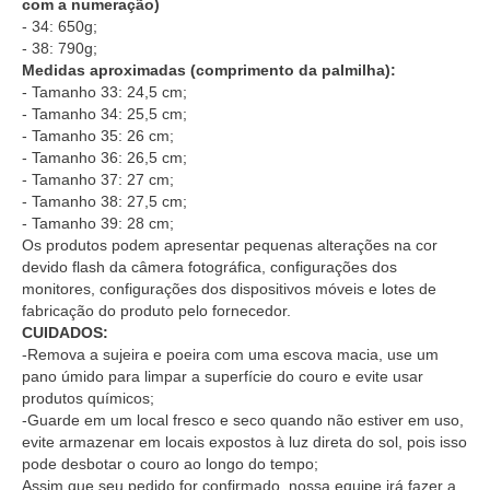
com a numeração)
- 34: 650g;
- 38: 790g;
Medidas aproximadas (comprimento da palmilha):
- Tamanho 33: 24,5 cm;
- Tamanho 34: 25,5 cm;
- Tamanho 35: 26 cm;
- Tamanho 36: 26,5 cm;
- Tamanho 37: 27 cm;
- Tamanho 38: 27,5 cm;
- Tamanho 39: 28 cm;
Os produtos podem apresentar pequenas alterações na cor
devido flash da câmera fotográfica, configurações dos
monitores, configurações dos dispositivos móveis e lotes de
fabricação do produto pelo fornecedor.
CUIDADOS:
-Remova a sujeira e poeira com uma escova macia, use um
pano úmido para limpar a superfície do couro e evite usar
produtos químicos;
-Guarde em um local fresco e seco quando não estiver em uso,
evite armazenar em locais expostos à luz direta do sol, pois isso
pode desbotar o couro ao longo do tempo;
Assim que seu pedido for confirmado, nossa equipe irá fazer a