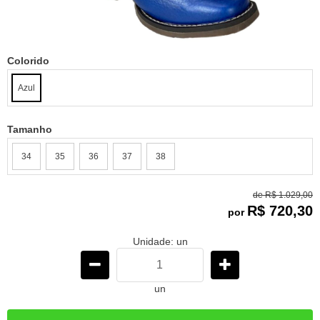
Colorido
Azul
Tamanho
34
35
36
37
38
de
R$ 1.029,00
R$ 720,30
por
Unidade: un
un