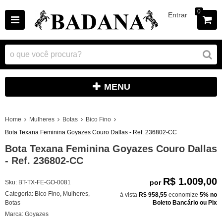
0
Entrar
MENU
Home
Mulheres
Botas
Bico Fino
Bota Texana Feminina Goyazes Couro Dallas - Ref. 236802-CC
Bota Texana Feminina Goyazes Couro Dallas
- Ref. 236802-CC
R$ 1.009,00
por
Sku:
BT-TX-FE-GO-0081
Categoria:
Bico Fino
,
Mulheres
,
à vista
R$ 958,55
economize
5%
no
Botas
Boleto Bancário ou Pix
Marca:
Goyazes