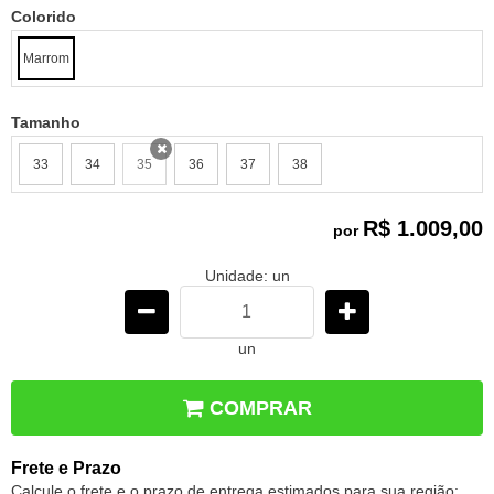
Colorido
Marrom
Tamanho
33
34
35
36
37
38
x
R$ 1.009,00
por
Unidade: un
un
COMPRAR
Frete e Prazo
Calcule o frete e o prazo de entrega estimados para sua região: