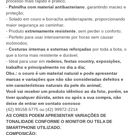
processo mais rápido e prático;
-
Palmilha com material antibacteriano
, garantindo maciez e
proteção;
- Solado em couro e borracha antiderrapante, proporcionando
maior segurança ao caminhar;
- Produto
extremamente resistente
, sem perder o conforto;
- Perfeito para usar intensamente por horas sem causar
incômodos;
-
Costuras internas e externas reforçadas
por toda a bota, o
que a torna mais resistente e durável;
- Ideal para usar em
rodeios, festas country, exposições,
trabalho e principalmente no dia a dia;
Obs.: o couro é um material natural e pode apresentar
marcas e variações que não são consideradas defeitos e
sim características naturais da pele do animal;
Você vai receber um produto idêntico ao da foto, porém, se
tiver qualquer dúvida, antes ou após a sua compra, não
deixe de entrar em contato conosco
(42) 99158-5775
ou
(42) 99972-2214
AS CORES PODEM APRESENTAR VARIAÇÕES DE
TONALIDADE CONFORME O MONITOR OU TELA DE
SMARTPHONE UTILIZADO.
COMPOSIÇÃO: