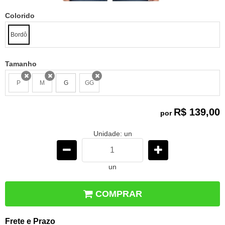
Colorido
Bordô
Tamanho
P
M
G
GG
x
x
x
R$ 139,00
por
Unidade: un
un
COMPRAR
Frete e Prazo