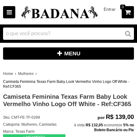
0
Entrar
MENU
Home
Mulheres
Camiseta Feminina Texas Farm Baby Look Vermelho Vinho Logo Off White -
Ref:CF365
Camiseta Feminina Texas Farm Baby Look
Vermelho Vinho Logo Off White - Ref:CF365
R$ 139,00
por
Sku:
CMT-FE-TF-0289
Categoria:
Mulheres
,
Camisetas
à vista
R$ 132,05
economize
5%
no
Boleto Bancário ou Pix
Marca:
Texas Farm
LANÇAMENTO