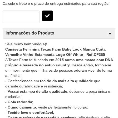
Calcule o frete e o prazo de entrega estimados para sua região:
Informações do Produto
Seja muito bem vindo(a)!
Camiseta Feminina Texas Farm Baby Look Manga Curta
Vermelho Vinho Estampada Logo Off White - Ref:CF365
A Texas Farm foi fundada em
2015 como uma marca com DNA
próprio e baseada no estilo country.
Desde então, tornou-se
um movimento que milhares de pessoas adoram viver de forma
autêntica!
- Confeccionada em
tecido da mais alta qualidade
que
garante durabilidade e resistência;
- Possui
estampa de alta qualidade
, deixando a peça única e
exclusiva;
- Gola redonda;
-
Ótimo caimento
, veste perfeitamente no corpo;
- Tecido leve e confortável;
-
Costura reforçada por toda a camiseta
, não desbota e não