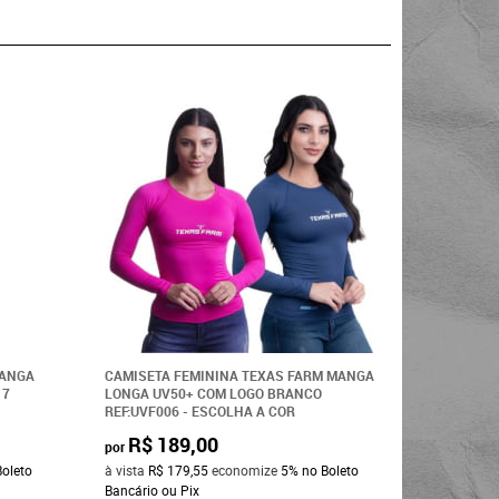
MANGA
CAMISETA FEMININA TEXAS FARM MANGA
CAMISETA
17
LONGA UV50+ COM LOGO BRANCO
CHUMBO U
REF:UVF006 - ESCOLHA A COR
BRANCO RE
R$ 189,00
R$ 1
por
por
Boleto
à vista
R$ 179,55
economize
5%
no Boleto
à vista
R$ 
Bancário ou Pix
Bancário o