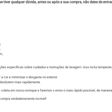
 se tiver qualquer dúvida, antes ou após a sua compra, não deixe de entr
;
;
;
m;
ções específicas sobre cuidados e instruções de lavagem. Isso inclui temperatu
 a cor e minimizar o desgaste no exterior.
s desbotem mais rapidamente.
 a coleta em nosso estoque e faremos o envio o mais rápido possível, de man
compra verdadeiramente incrível!