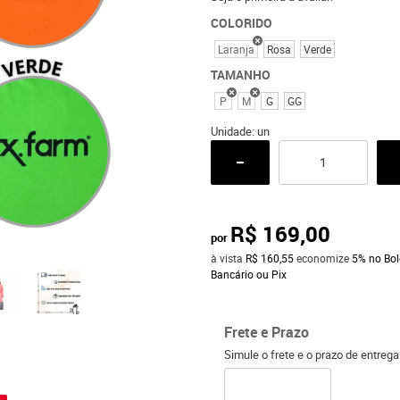
COLORIDO
Laranja
Rosa
Verde
TAMANHO
P
M
G
GG
Unidade: un
R$ 169,00
por
à vista
R$ 160,55
economize
5%
no Bol
Bancário ou Pix
Frete e Prazo
Simule o frete e o prazo de entreg
o