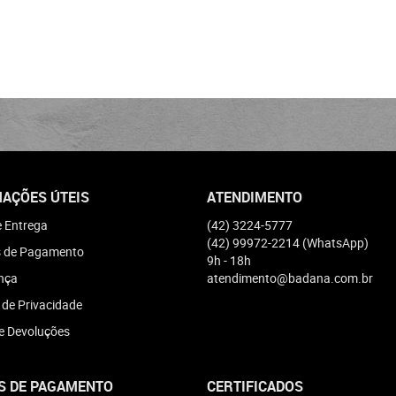
AÇÕES ÚTEIS
ATENDIMENTO
e Entrega
(42)
3224-5777
(42)
99972-2214
(WhatsApp)
 de Pagamento
9h - 18h
nça
atendimento@badana.com.br
a de Privacidade
e Devoluções
S DE PAGAMENTO
CERTIFICADOS