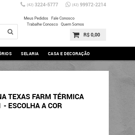
3224-5777
99972-2214
(42)
(42)
Meus Pedidos
Fale Conosco
Trabalhe Conosco
Quem Somos
R$ 0,00
ÓRIOS
SELARIA
CASA E DECORAÇÃO
NA TEXAS FARM TÉRMICA
1 - ESCOLHA A COR