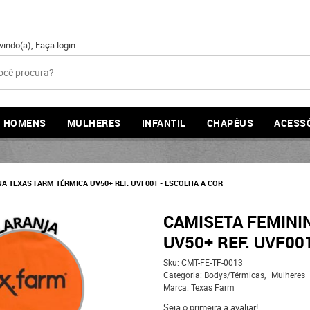
vindo(a),
Faça login
HOMENS
MULHERES
INFANTIL
CHAPÉUS
ACESS
A TEXAS FARM TÉRMICA UV50+ REF. UVF001 - ESCOLHA A COR
CAMISETA FEMINI
UV50+ REF. UVF00
Sku:
CMT-FE-TF-0013
Categoria:
Bodys/Térmicas
Mulheres
Marca:
Texas Farm
Seja o primeira a avaliar!