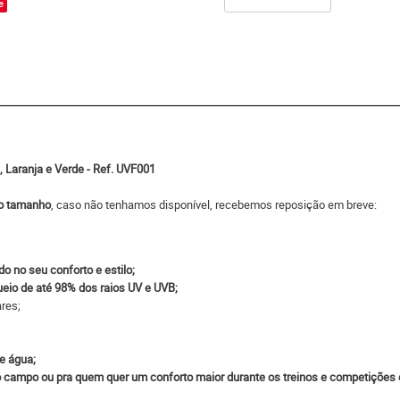
e
 Laranja e Verde - Ref. UVF001
do tamanho
, caso não tenhamos disponível, recebemos reposição em breve:
o no seu conforto e estilo;
eio de até 98% dos raios UV e UVB;
res;
e água;
 no campo ou pra quem quer um conforto maior durante os treinos e competições 